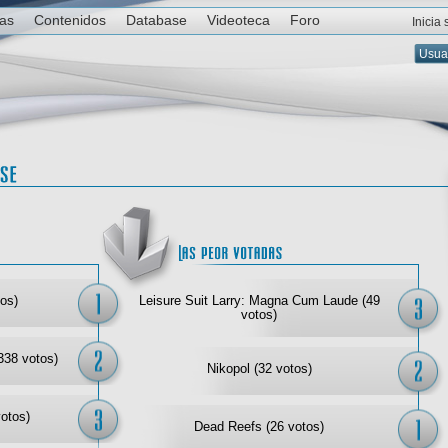
ias
Contenidos
Database
Videoteca
Foro
Inicia
Las mejor votadas
Las
os)
Leisure Suit Larry: Magna Cum Laude (49
votos)
338 votos)
Nikopol (32 votos)
votos)
Dead Reefs (26 votos)