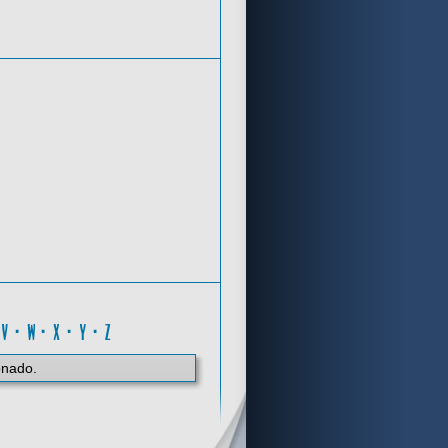
Criterios de búsqueda
Z
·
V
·
W
·
X
·
Y
·
Z
onado.