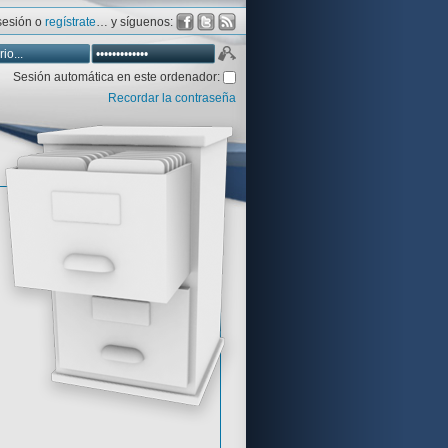
 sesión o
regístrate
… y síguenos:
Sesión automática en este ordenador:
Recordar la contraseña
Database
Aventura y CÍA
Aventuras gráficas al detalle
 peor votadas