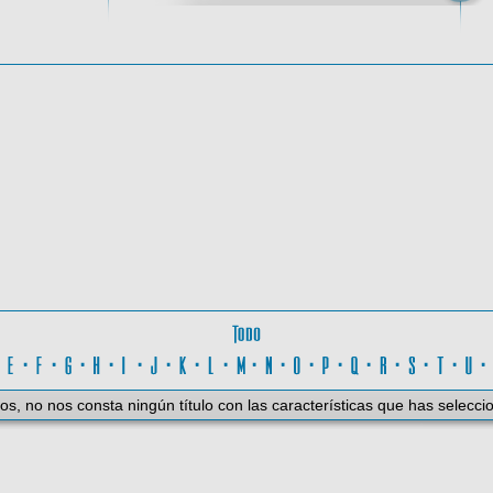
oma
Todo
D
·
E
·
F
·
G
·
H
·
I
·
J
·
K
·
L
·
M
·
N
·
O
·
P
·
Q
·
R
·
S
·
T
·
U
os, no nos consta ningún título con las características que has selecci