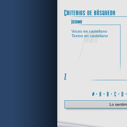
Idi
Voces en castellano
Textos en castellano
#
·
A
·
B
·
C
·
Lo sentim