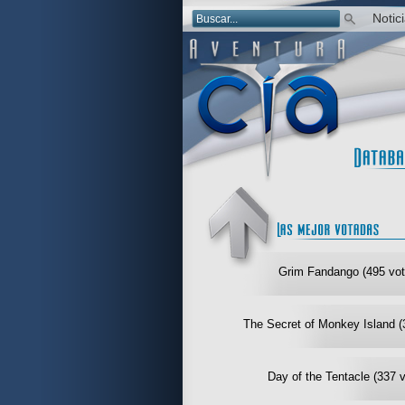
Notic
Grim Fandango (495 vot
The Secret of Monkey Island (
Day of the Tentacle (337 