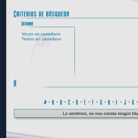
Idioma
Voces en castellano
Textos en castellano
#
·
A
·
B
·
C
·
D
·
E
·
F
·
G
·
H
·
I
·
J
·
K
Lo sentimos, no nos consta ningún títu