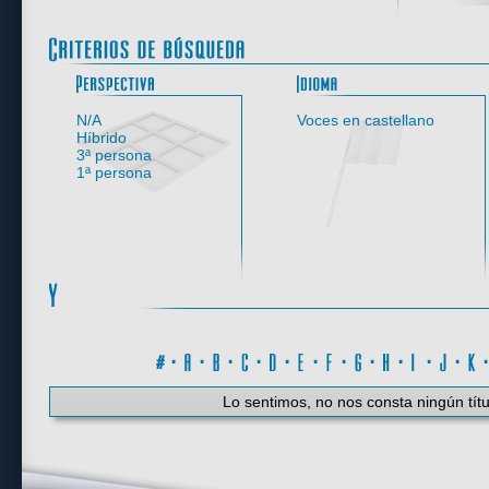
Perspectiva
N/A
Voces en castellano
Híbrido
3ª persona
1ª persona
#
·
A
·
B
·
C
·
D
·
E
·
F
·
G
·
H
·
I
·
J
·
K
Lo sentimos, no nos consta ningún títu