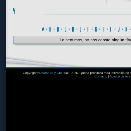
#
·
A
·
B
·
C
·
D
·
E
·
F
·
G
·
H
·
I
·
J
·
K
Lo sentimos, no nos consta ningún títu
Copyright ©
Aventura y CÍA
2001-2026. Queda prohibida toda utilización de c
Contacto
|
Acerca de Aven