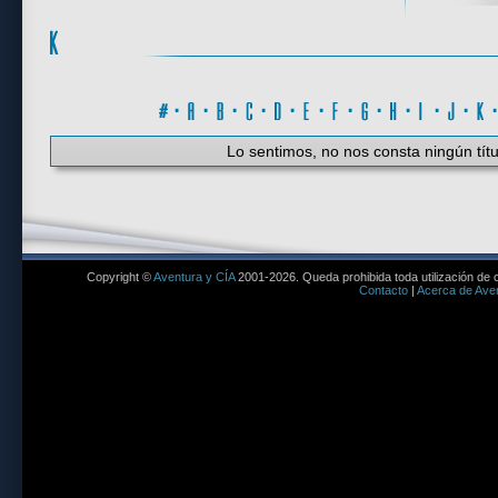
#
·
A
·
B
·
C
·
D
·
E
·
F
·
G
·
H
·
I
·
J
·
K
Lo sentimos, no nos consta ningún títu
Copyright ©
Aventura y CÍA
2001-2026. Queda prohibida toda utilización de c
Contacto
|
Acerca de Aven