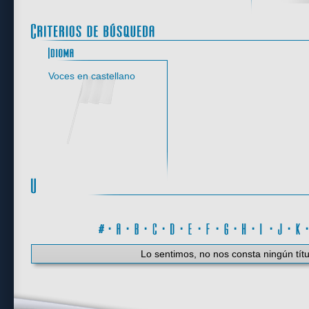
Idioma
Voces en castellano
#
·
A
·
B
·
C
·
D
·
E
·
F
·
G
·
H
·
I
·
J
·
K
Lo sentimos, no nos consta ningún títu