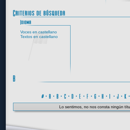
Idioma
Voces en castellano
Textos en castellano
#
·
A
·
B
·
C
·
D
·
E
·
F
·
G
·
H
·
I
·
J
·
K
Lo sentimos, no nos consta ningún títu