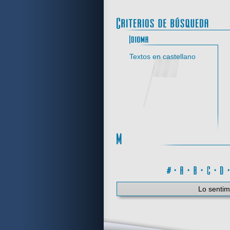
Idi
Textos en castellano
#
·
A
·
B
·
C
·
Lo sentim