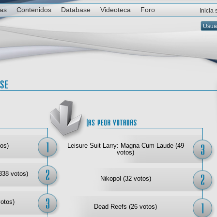
ias
Contenidos
Database
Videoteca
Foro
Inicia
Las mejor votadas
Las
os)
Leisure Suit Larry: Magna Cum Laude (49
votos)
338 votos)
Nikopol (32 votos)
votos)
Dead Reefs (26 votos)