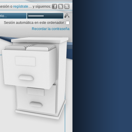
 sesión o
regístrate
… y síguenos:
Sesión automática en este ordenador:
Recordar la contraseña
Database
Aventura y CÍA
Aventuras gráficas al detalle
 peor votadas