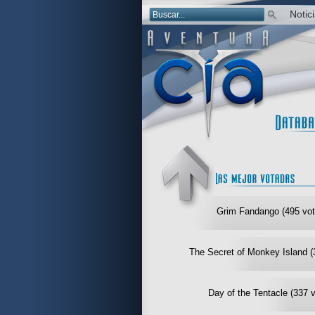
Notic
Grim Fandango (495 vot
The Secret of Monkey Island (
Day of the Tentacle (337 