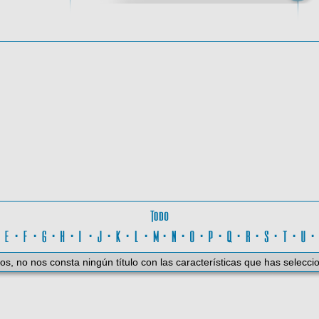
oma
Todo
D
·
E
·
F
·
G
·
H
·
I
·
J
·
K
·
L
·
M
·
N
·
O
·
P
·
Q
·
R
·
S
·
T
·
U
os, no nos consta ningún título con las características que has selecci