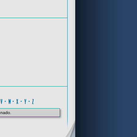
Criterios de búsqueda
M
·
V
·
W
·
X
·
Y
·
Z
onado.