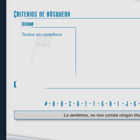
Idioma
Textos en castellano
#
·
A
·
B
·
C
·
D
·
E
·
F
·
G
·
H
·
I
·
J
·
K
Lo sentimos, no nos consta ningún títu