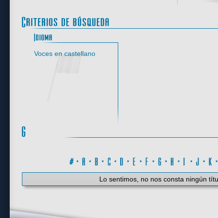
Idioma
Voces en castellano
#
·
A
·
B
·
C
·
D
·
E
·
F
·
G
·
H
·
I
·
J
·
K
Lo sentimos, no nos consta ningún títu