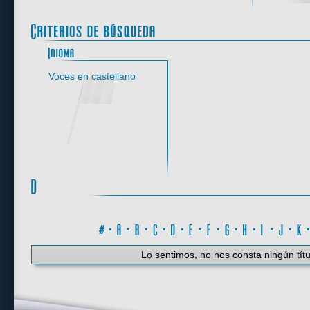
Idioma
Voces en castellano
#
·
A
·
B
·
C
·
D
·
E
·
F
·
G
·
H
·
I
·
J
·
K
Lo sentimos, no nos consta ningún títu