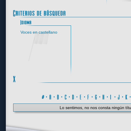
Idioma
Voces en castellano
#
·
A
·
B
·
C
·
D
·
E
·
F
·
G
·
H
·
I
·
J
·
K
Lo sentimos, no nos consta ningún títu