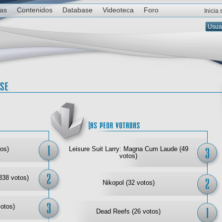
ias
Contenidos
Database
Videoteca
Foro
Inicia
Las mejor votadas
Las
os)
Leisure Suit Larry: Magna Cum Laude (49
votos)
338 votos)
Nikopol (32 votos)
votos)
Dead Reefs (26 votos)