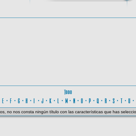
oma
Todo
D
·
E
·
F
·
G
·
H
·
I
·
J
·
K
·
L
·
M
·
N
·
O
·
P
·
Q
·
R
·
S
·
T
·
U
os, no nos consta ningún título con las características que has selecci