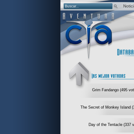
Notic
Grim Fandango (495 vot
The Secret of Monkey Island (
Day of the Tentacle (337 