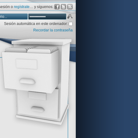
 sesión o
regístrate
… y síguenos:
Sesión automática en este ordenador:
Recordar la contraseña
Database
Aventura y CÍA
Aventuras gráficas al detalle
 peor votadas