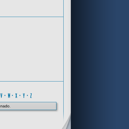
Criterios de búsqueda
V
·
V
·
W
·
X
·
Y
·
Z
onado.