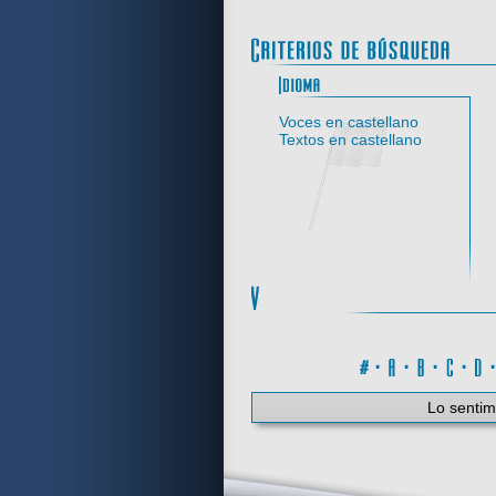
Idi
Voces en castellano
Textos en castellano
#
·
A
·
B
·
C
·
Lo sentim