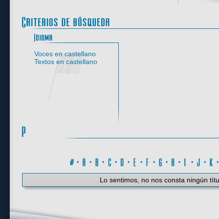
Idioma
Voces en castellano
Textos en castellano
#
·
A
·
B
·
C
·
D
·
E
·
F
·
G
·
H
·
I
·
J
·
K
Lo sentimos, no nos consta ningún títu