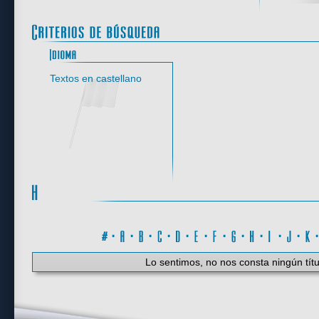
Idioma
Textos en castellano
#
·
A
·
B
·
C
·
D
·
E
·
F
·
G
·
H
·
I
·
J
·
K
Lo sentimos, no nos consta ningún títu