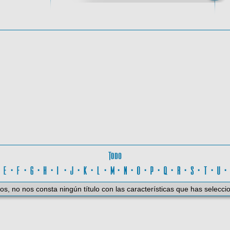
oma
Todo
D
·
E
·
F
·
G
·
H
·
I
·
J
·
K
·
L
·
M
·
N
·
O
·
P
·
Q
·
R
·
S
·
T
·
U
os, no nos consta ningún título con las características que has selecci