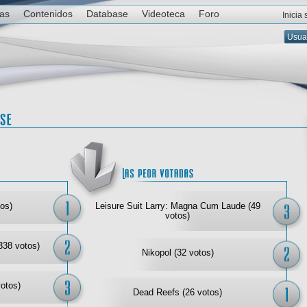
ias
Contenidos
Database
Videoteca
Foro
Inicia
Las mejor votadas
Las
os)
Leisure Suit Larry: Magna Cum Laude (49
votos)
338 votos)
Nikopol (32 votos)
votos)
Dead Reefs (26 votos)