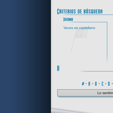
Idi
Voces en castellano
#
·
A
·
B
·
C
·
Lo sentim