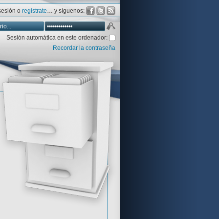
 sesión o
regístrate
… y síguenos:
Sesión automática en este ordenador:
Recordar la contraseña
Database
Aventura y CÍA
Aventuras gráficas al detalle
 peor votadas