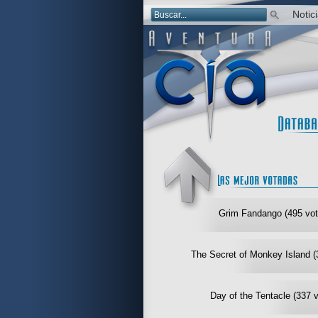
Notic
Grim Fandango (495 vot
The Secret of Monkey Island (
Day of the Tentacle (337 