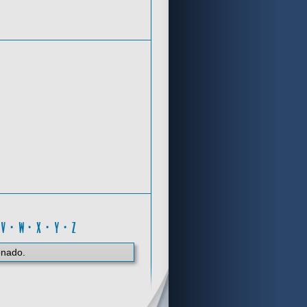
Criterios de búsqueda
H
·
V
·
W
·
X
·
Y
·
Z
onado.