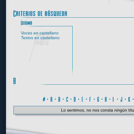
Idioma
Voces en castellano
Textos en castellano
#
·
A
·
B
·
C
·
D
·
E
·
F
·
G
·
H
·
I
·
J
·
K
Lo sentimos, no nos consta ningún títu