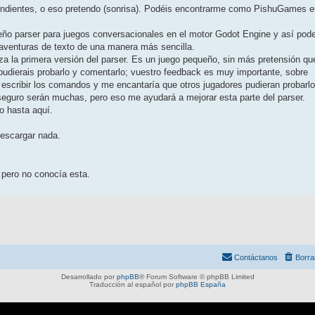
endientes, o eso pretendo (sonrisa). Podéis encontrarme como PishuGames e
ueño parser para juegos conversacionales en el motor Godot Engine y así pod
 aventuras de texto de una manera más sencilla.
iza la primera versión del parser. Es un juego pequeño, sin más pretensión qu
 pudierais probarlo y comentarlo; vuestro feedback es muy importante, sobre
escribir los comandos y me encantaría que otros jugadores pudieran probarlo
e seguro serán muchas, pero eso me ayudará a mejorar esta parte del parser.
o hasta aquí.
descargar nada.
 pero no conocía esta.
Contáctanos
Borra
Desarrollado por
phpBB
® Forum Software © phpBB Limited
Traducción al español por
phpBB España