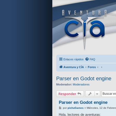
Enlaces rápidos
FAQ
Aventura y CÍA
Foros
Parser en Godot engine
Moderador:
Moderadores
Responder
Parser en Godot engine
M
por
pishuGames
»
Miércoles, 12 de Febre
e
n
Hola, lectores de aventuras: