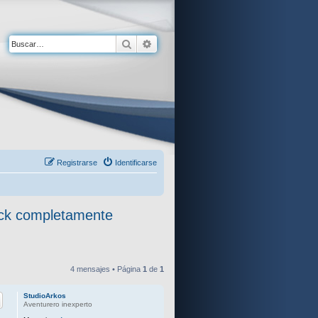
Buscar
Búsqueda avanzada
Registrarse
Identificarse
lick completamente
4 mensajes • Página
1
de
1
StudioArkos
Aventurero inexperto