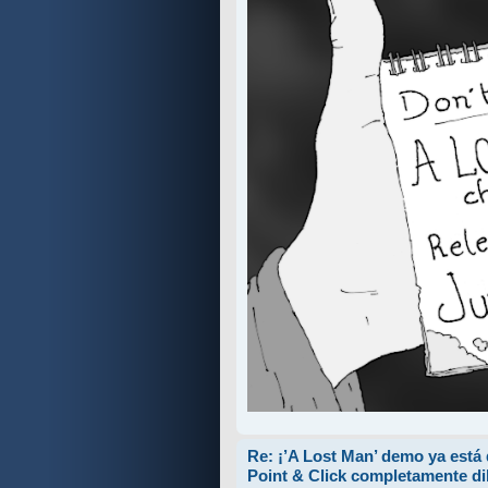
j
e
Re: ¡’A Lost Man’ demo ya está
Point & Click completamente d