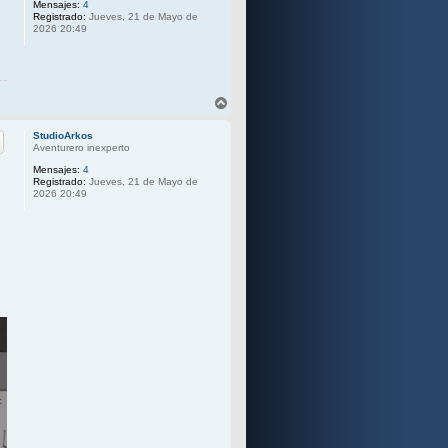
Mensajes:
4
a
Registrado:
Jueves, 21 de Mayo de
2026 20:49
A
r
r
StudioArkos
i
Aventurero inexperto
b
Mensajes:
4
a
Registrado:
Jueves, 21 de Mayo de
2026 20:49