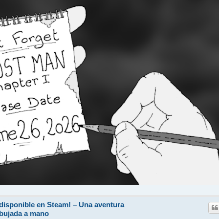
 disponible en Steam! – Una aventura
ibujada a mano