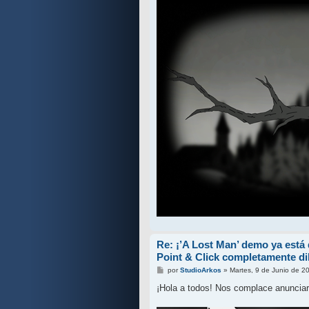
Re: ¡’A Lost Man’ demo ya está
Point & Click completamente d
M
por
StudioArkos
»
Martes, 9 de Junio de 2
e
n
¡Hola a todos! Nos complace anunciar 
s
a