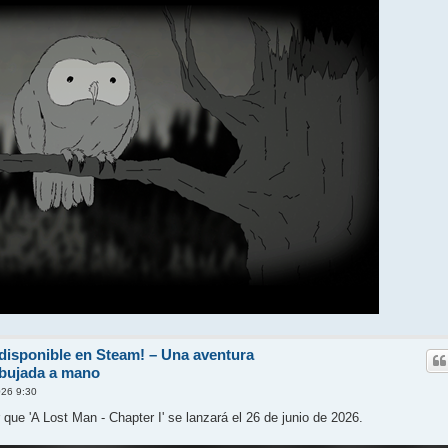
 disponible en Steam! – Una aventura
ibujada a mano
026 9:30
que 'A Lost Man - Chapter I' se lanzará el 26 de junio de 2026.